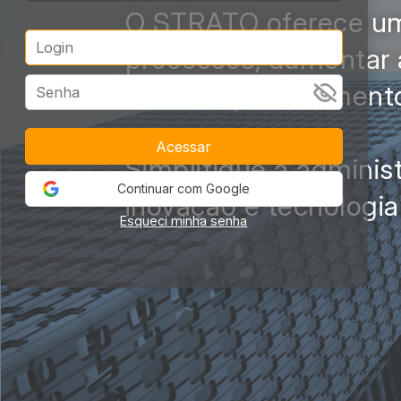
O STRATO oferece um
processos, aumentar a
seus empreendiment
Simplifique a admini
Continuar com Google
inovação e tecnologia
Esqueci minha senha