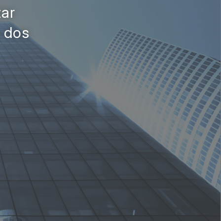
ar
o dos